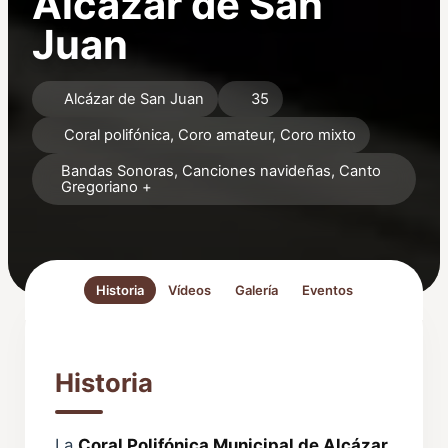
Alcázar de San
Juan
Alcázar de San Juan
35
Coral polifónica, Coro amateur, Coro mixto
Bandas Sonoras, Canciones navideñas, Canto
Gregoriano +
Historia
Vídeos
Galería
Eventos
Historia
La
Coral Polifónica Municipal de Alcázar