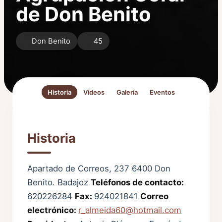
de Don Benito
Don Benito
45
Historia
Vídeos
Galería
Eventos
Historia
Apartado de Correos, 237 6400 Don
Benito. Badajoz
Teléfonos de contacto:
620226284
Fax:
924021841
Correo
electrónico:
r_almeida60@hotmail.com