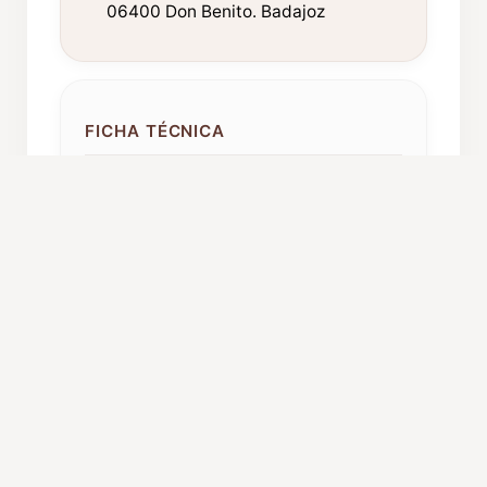
06400 Don Benito. Badajoz
FICHA TÉCNICA
Año de fundación:
1978
Componentes:
45
Procedencia:
Don Benito
Caché orientativo:
450 – 600 euros