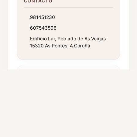
CONTACTO
981451230
607543506
Edificio Lar, Poblado de As Veigas
15320 As Pontes. A Coruña
FICHA TÉCNICA
Año de fundación:
1974
Componentes:
45
Procedencia:
As Pontes