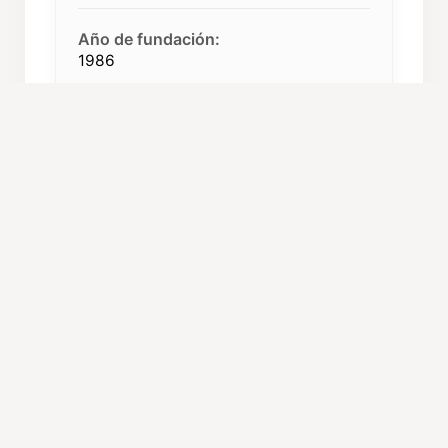
Año de fundación:
1986
Componentes:
52
Repertorio:
Polifonía
Procedencia:
Madrid
C. Autónoma:
Madrid
ORGANIZACIÓN Y CARGOS
Director:
Mario Pimentel