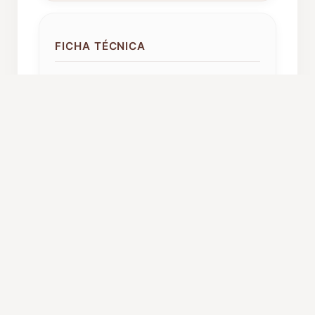
FICHA TÉCNICA
Año de fundación:
1995
Componentes:
50
Procedencia:
Motril (Granada)
C. Autónoma:
Andalucía
Caché orientativo:
1200 euros