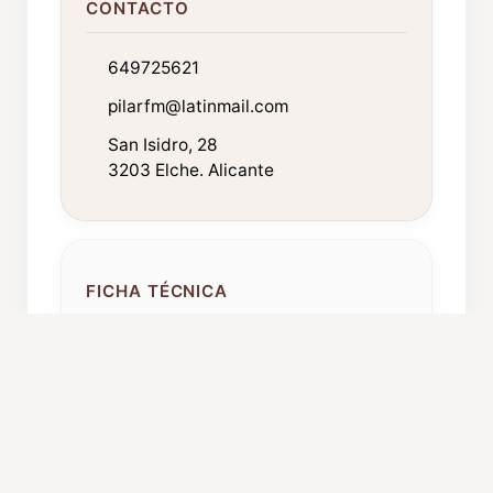
CONTACTO
649725621
pilarfm@latinmail.com
San Isidro, 28
3203 Elche. Alicante
FICHA TÉCNICA
Año de fundación:
1995
Componentes:
15
Repertorio: