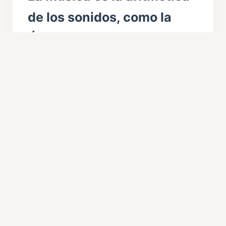
de los sonidos, como la
Óptica es la geometrí­a de
la luz.
(Claude Debussy)
CONTACTO
610567090
amicusmeusavila@hotmail.com
Apdo. de Correos 80
05080 ÁVILA