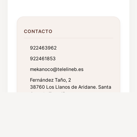
CONTACTO
922463962
922461853
mekanoco@telelineb.es
Fernández Taño, 2
38760 Los Llanos de Aridane. Santa
Cruz de Tenerife
FICHA TÉCNICA