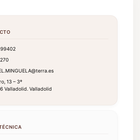
CTO
399402
270
L.MINGUELA@terra.es
ro, 13 – 3º
 Valladolid. Valladolid
 TÉCNICA