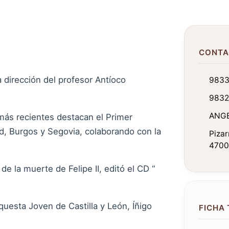
CONTA
 dirección del profesor Antíoco
983
9832
ANGE
más recientes destacan el Primer
lid, Burgos y Segovia, colaborando con la
Pizar
47006
e la muerte de Felipe II, editó el CD “
Orquesta Joven de Castilla y León, Íñigo
FICHA