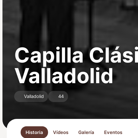
Capilla Clás
Valladolid
Valladolid
44
Historia
Vídeos
Galería
Eventos