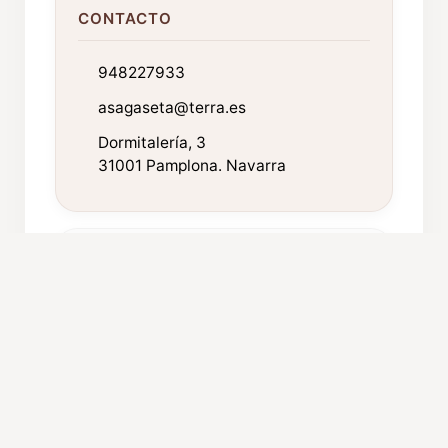
CONTACTO
948227933
asagaseta@terra.es
Dormitalería, 3
31001 Pamplona. Navarra
FICHA TÉCNICA
Año de fundación:
1206
Componentes:
40
Procedencia: