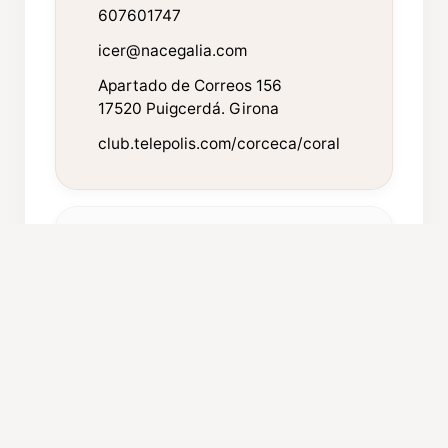
607601747
icer@nacegalia.com
Apartado de Correos 156
17520 Puigcerdá. Girona
club.telepolis.com/corceca/coral
FICHA TÉCNICA
Año de fundación:
1992
Componentes:
30
Repertorio:
Folclore