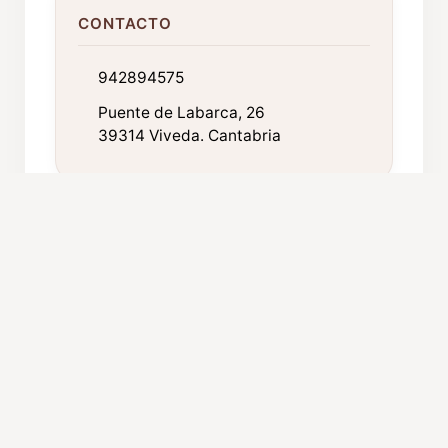
CONTACTO
942894575
Puente de Labarca, 26
39314 Viveda. Cantabria
FICHA TÉCNICA
Año de fundación:
1985
Componentes:
32
Procedencia:
Viveda