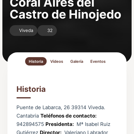
Coral Aires del
Castro de Hinojedo
Viveda
32
Historia
Vídeos
Galería
Eventos
Historia
Puente de Labarca, 26 39314 Viveda.
Cantabria
Teléfonos de contacto:
942894575
Presidenta:
Mª Isabel Ruiz
Gutiérrez
Director:
Valeriano Labrador