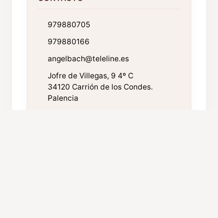
979880705
979880166
angelbach@teleline.es
Jofre de Villegas, 9 4º C
34120 Carrión de los Condes.
Palencia
FICHA TÉCNICA
Año de fundación:
1977
Componentes:
40