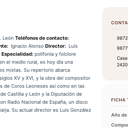
CONTA
n. León
Teléfonos de contacto:
9872
nte:
Ignacio Alonso
Director:
Luis
9877
0
Especialidad:
polifonía y folclore
Casa 
n el medio rural, es hoy día una
2420
s mixtas. Su repertorio abarca
iglos XV y XVI, y la obra del compositor
ros de Coros Leoneses así como en las
e Castilla y León y la Diputación de
FICHA
con Radio Nacional de España, un disco
arja. Su actual director es Luis González
Año de 
Compon