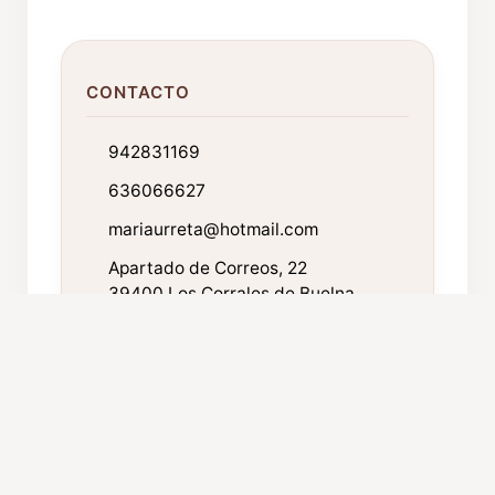
CONTACTO
942831169
636066627
mariaurreta@hotmail.com
Apartado de Correos, 22
39400 Los Corrales de Buelna.
Cantabria
FICHA TÉCNICA