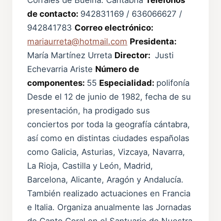
de contacto:
942831169 / 636066627 /
942841783
Correo electrónico:
mariaurreta@hotmail.com
Presidenta:
María Martínez Urreta
Director:
Justi
Echevarria Ariste
Número de
componentes:
55
Especialidad:
polifonía
Desde el 12 de junio de 1982, fecha de su
presentación, ha prodigado sus
conciertos por toda la geografía cántabra,
así como en distintas ciudades españolas
como Galicia, Asturias, Vizcaya, Navarra,
La Rioja, Castilla y León, Madrid,
Barcelona, Alicante, Aragón y Andalucía.
También realizado actuaciones en Francia
e Italia. Organiza anualmente las Jornadas
de Canto Coral en el Santuario de Nuestra