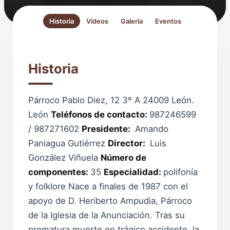
Historia
Vídeos
Galería
Eventos
Historia
Párroco Pablo Diez, 12 3º A 24009 León.
León
Teléfonos de contacto:
987246599
/ 987271602
Presidente:
Amando
Paniagua Gutiérrez
Director:
Luis
González Viñuela
Número de
componentes:
35
Especialidad:
polifonía
y folklore Nace a finales de 1987 con el
apoyo de D. Heriberto Ampudia, Párroco
de la Iglesia de la Anunciación. Tras su
prematura muerte en trágico accidente, la