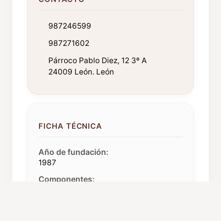
987246599
987271602
Párroco Pablo Diez, 12 3º A
24009 León. León
FICHA TÉCNICA
Año de fundación:
1987
Componentes:
35
Procedencia:
León