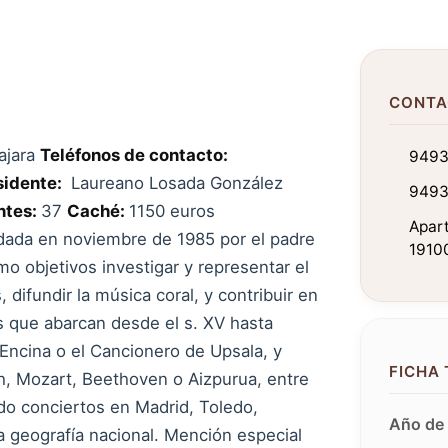
CONTA
ajara
Teléfonos de contacto:
9493
sidente:
Laureano Losada González
949
ntes:
37
Caché:
1150 euros
Apar
ndada en noviembre de 1985 por el padre
1910
mo objetivos investigar y representar el
 difundir la música coral, y contribuir en
ras que abarcan desde el s. XV hasta
Encina o el Cancionero de Upsala, y
FICHA
ach, Mozart, Beethoven o Aizpurua, entre
do conciertos en Madrid, Toledo,
Año de 
la geografía nacional. Mención especial