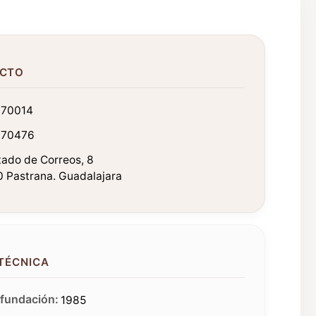
CTO
70014
370476
tado de Correos, 8
0 Pastrana. Guadalajara
 TÉCNICA
fundación:
1985