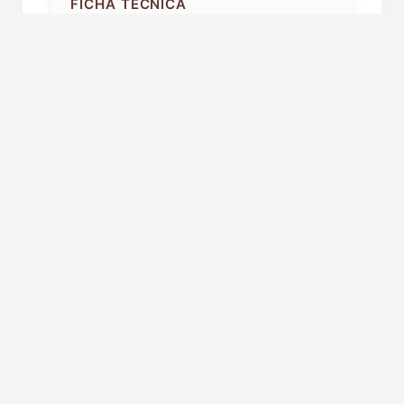
FICHA TÉCNICA
Año de fundación:
1989
Componentes:
32
Procedencia:
Maspalomas
ORGANIZACIÓN Y CARGOS
Director:
Francisco Brazuelo
Cañizares