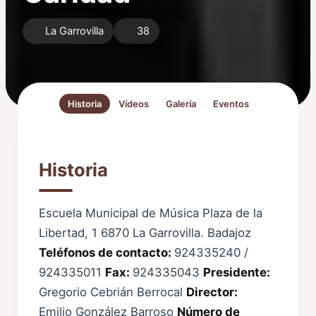
La Garrovilla
38
Historia
Vídeos
Galería
Eventos
Historia
Escuela Municipal de Música Plaza de la
Libertad, 1 6870 La Garrovilla. Badajoz
Teléfonos de contacto:
924335240 /
924335011
Fax:
924335043
Presidente:
Gregorio Cebrián Berrocal
Director:
Emilio González Barroso
Número de