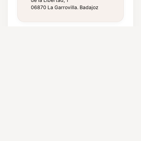
de la Libertad, 1
06870 La Garrovilla. Badajoz
FICHA TÉCNICA
Componentes:
38
Procedencia:
La Garrovilla
ORGANIZACIÓN Y CARGOS
Presidente:
Gregorio Cebrián
Berrocal