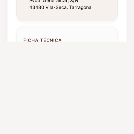
Avda. Generalitat, S/N
43480 Vila-Seca. Tarragona
FICHA TÉCNICA
Año de fundación:
1972
Componentes:
50
Procedencia:
Vila-Seca
Caché orientativo:
1200