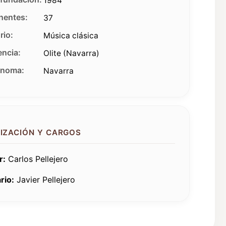
1984
entes:
37
rio:
Música clásica
ncia:
Olite (Navarra)
ónoma:
Navarra
IZACIÓN Y CARGOS
r:
Carlos Pellejero
rio:
Javier Pellejero