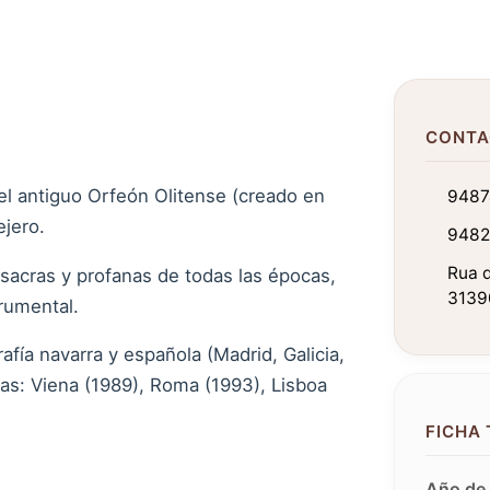
CONTA
el antiguo Orfeón Olitense (creado en
9487
ejero.
948
Rua d
sacras y profanas de todas las épocas,
31390
rumental.
afía navarra y española (Madrid, Galicia,
ras: Viena (1989), Roma (1993), Lisboa
FICHA
Año de 