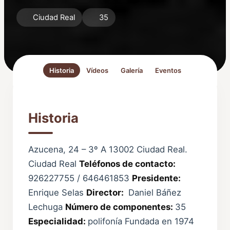
Ciudad Real
35
Historia
Vídeos
Galería
Eventos
Historia
Azucena, 24 – 3º A 13002 Ciudad Real.
Ciudad Real
Teléfonos de contacto:
926227755 / 646461853
Presidente:
Enrique Selas
Director:
Daniel Báñez
Lechuga
Número de componentes:
35
Especialidad:
polifonía Fundada en 1974