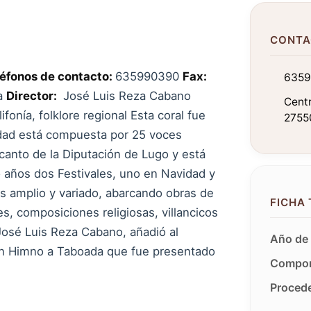
CONTA
léfonos de contacto:
635990390
Fax:
635
a
Director:
José Luis Reza Cabano
Centr
lifonía, folklore regional Esta coral fue
2755
lidad está compuesta por 25 voces
 canto de la Diputación de Lugo y está
años dos Festivales, uno en Navidad y
 es amplio y variado, abarcando obras de
FICHA
es, composiciones religiosas, villancicos
 José Luis Reza Cabano, añadió al
Año de 
 un Himno a Taboada que fue presentado
Compon
Procede