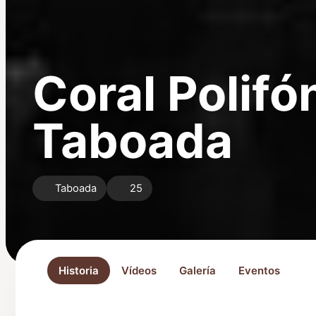
Coral Polifó
Taboada
Taboada
25
Historia
Vídeos
Galería
Eventos