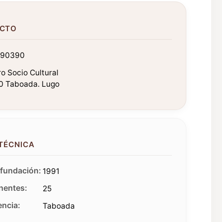
CTO
990390
o Socio Cultural
0 Taboada. Lugo
 TÉCNICA
fundación:
1991
entes:
25
ncia:
Taboada