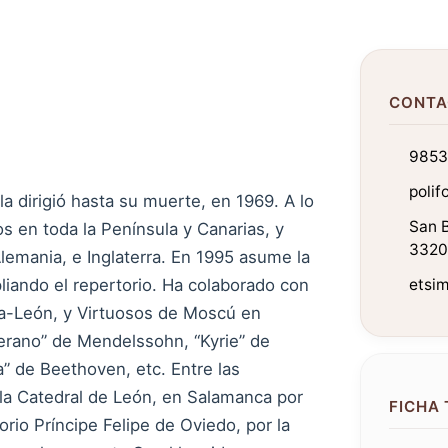
CONTA
985
poli
a dirigió hasta su muerte, en 1969. A lo
San B
s en toda la Península y Canarias, y
33201
lemania, e Inglaterra. En 1995 asume la
liando el repertorio. Ha colaborado con
etsim
lla-León, y Virtuosos de Moscú en
erano” de Mendelssohn, “Kyrie” de
a” de Beethoven, etc. Entre las
 la Catedral de León, en Salamanca por
FICHA
orio Príncipe Felipe de Oviedo, por la