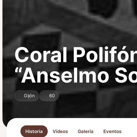
Coral Polifó
“Anselmo So
Gijón
60
Historia
Vídeos
Galería
Eventos