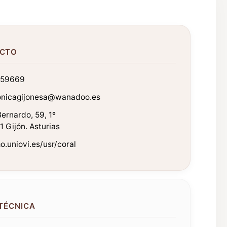
CTO
359669
fonicagijonesa@wanadoo.es
ernardo, 59, 1º
 Gijón. Asturias
o.uniovi.es/usr/coral
 TÉCNICA