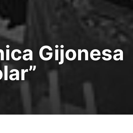
nica Gijonesa
lar”