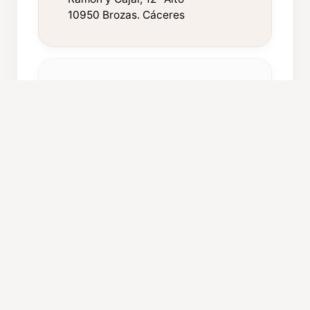
10950 Brozas. Cáceres
FICHA TÉCNICA
Año de fundación:
1991
Componentes:
45
Procedencia:
Brozas
ORGANIZACIÓN Y CARGOS