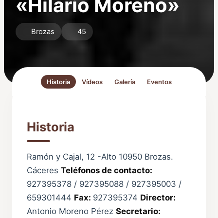
«Hilario Moreno»
Brozas
45
Historia
Vídeos
Galería
Eventos
Historia
Ramón y Cajal, 12 -Alto 10950 Brozas.
Cáceres
Teléfonos de contacto:
927395378 / 927395088 / 927395003 /
659301444
Fax:
927395374
Director:
Antonio Moreno Pérez
Secretario: