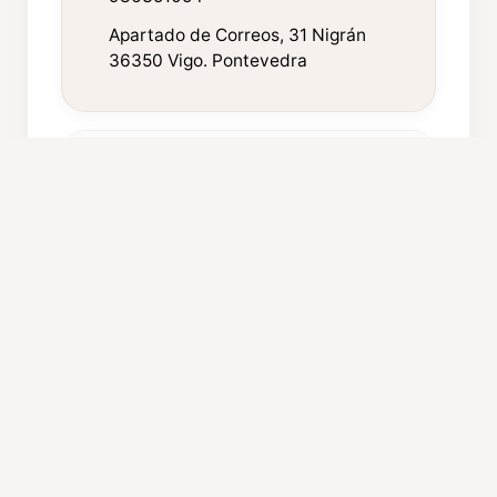
Apartado de Correos, 31 Nigrán
36350 Vigo. Pontevedra
FICHA TÉCNICA
Año de fundación:
1999
Componentes:
43
Procedencia:
Nigrán