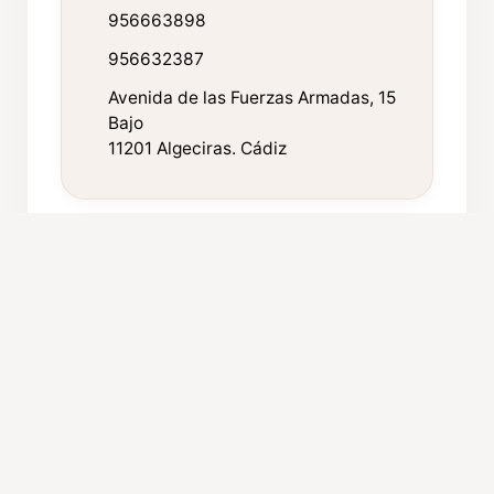
956663898
956632387
Avenida de las Fuerzas Armadas, 15
Bajo
11201 Algeciras. Cádiz
FICHA TÉCNICA
Año de fundación:
1978
Componentes:
50
Procedencia:
Algeciras (Cádiz)