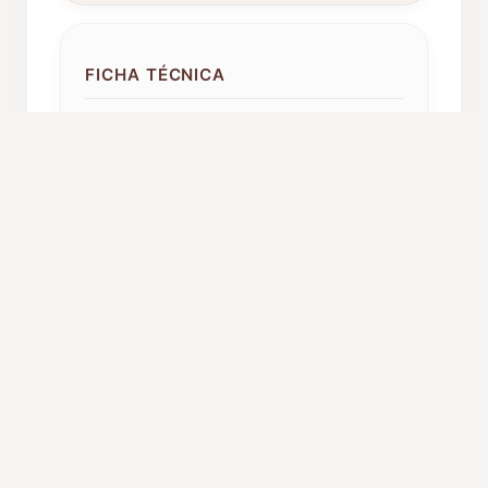
FICHA TÉCNICA
Año de fundación:
1995
Componentes:
25
Procedencia:
Santovenia de Pisuerga
ORGANIZACIÓN Y CARGOS
Presidente:
David Espinilla