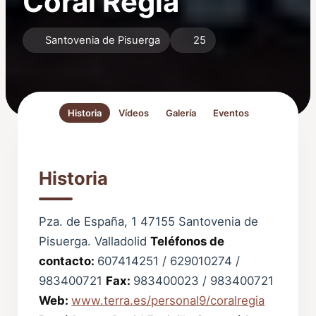
Coral Regia
Santovenia de Pisuerga
25
Historia
Vídeos
Galería
Eventos
Historia
Pza. de España, 1 47155 Santovenia de
Pisuerga. Valladolid
Teléfonos de
contacto:
607414251 / 629010274 /
983400721
Fax:
983400023 / 983400721
Web:
www.terra.es/personal9/coralregia