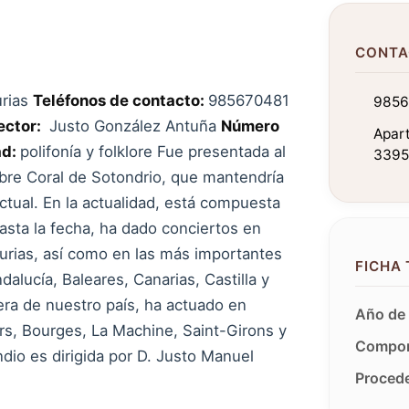
CONTA
urias
Teléfonos de contacto:
985670481
9856
ector:
Justo González Antuña
Número
Apart
ad:
polifonía y folklore Fue presentada al
33950
bre Coral de Sotondrio, que mantendría
tual. En la actualidad, está compuesta
asta la fecha, ha dado conciertos en
turias, así como en las más importantes
FICHA
ucía, Baleares, Canarias, Castilla y
uera de nuestro país, ha actuado en
Año de 
rs, Bourges, La Machine, Saint-Girons y
Compon
dio es dirigida por D. Justo Manuel
Procede