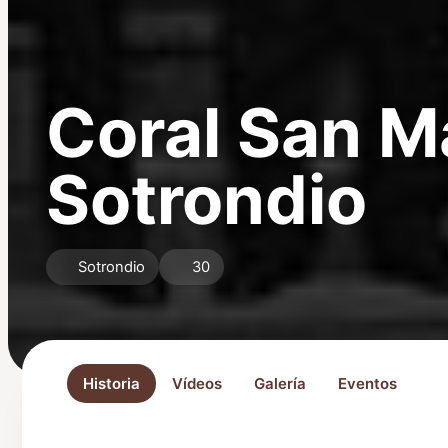
Coral San M
Sotrondio
Sotrondio
30
Historia
Vídeos
Galería
Eventos