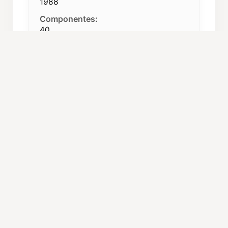
1988
Componentes:
40
Repertorio:
Polifonía
Procedencia:
Móstoles (Madrid)
C. Autónoma:
Madrid
ORGANIZACIÓN Y CARGOS
Director:
Sonia Martínez Belinchon
Responsable:
Francisco Javier García
Ruisánchez