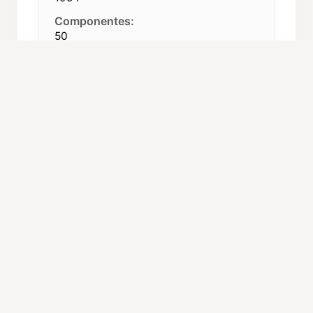
Componentes:
50
Repertorio:
Habaneras, Música latinoamericana,
Polifonía
Procedencia:
Torrevieja (Alicante)
C. Autónoma:
Comunidad Valenciana
ORGANIZACIÓN Y CARGOS
Director:
Aurelio Martínez López
Presidente:
Francisco Pizana Cutillas