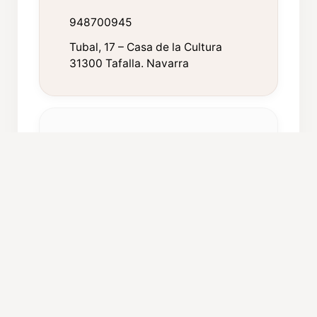
948700945
Tubal, 17 – Casa de la Cultura
31300 Tafalla. Navarra
FICHA TÉCNICA
Año de fundación:
1985
Componentes:
25
Repertorio:
Folclore, Polifonía
Procedencia:
Tafalla (Navarra)