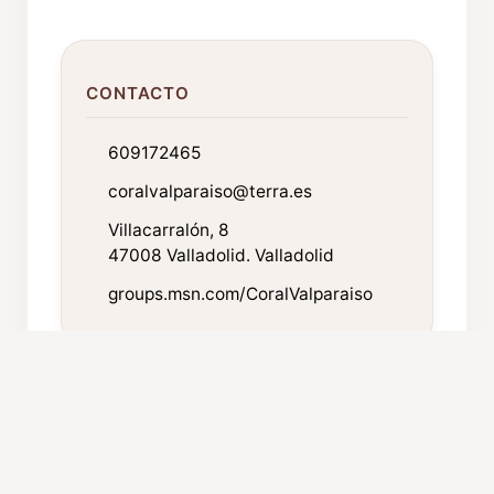
CONTACTO
609172465
coralvalparaiso@terra.es
Villacarralón, 8
47008 Valladolid. Valladolid
groups.msn.com/CoralValparaiso
FICHA TÉCNICA
Año de fundación: