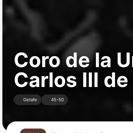
Coro de la 
Carlos III d
Getafe
45-50