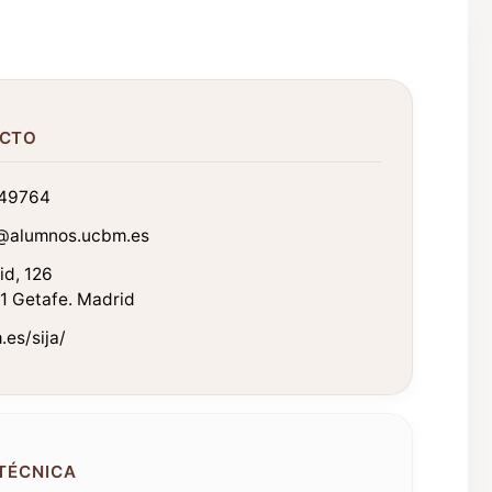
CTO
49764
@alumnos.ucbm.es
id, 126
1 Getafe. Madrid
es/sija/
 TÉCNICA