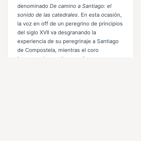
denominado
De camino a Santiago: el
sonido de las catedrales
. En esta ocasión,
la voz en off de un peregrino de principios
del siglo XVII va desgranando la
experiencia de su peregrinaje a Santiago
de Compostela, mientras el coro
interpreta las partituras más
representativas de la polifonía
renacentista europea.
En junio de 2016 el coro aborda la parte
vocal del concierto benéfico
Céltika
, en el
que se pudieron escuchar los temas más
conocidos de la música celta. Recorren
también la música de las colonias
españolas en su proyecto
Música