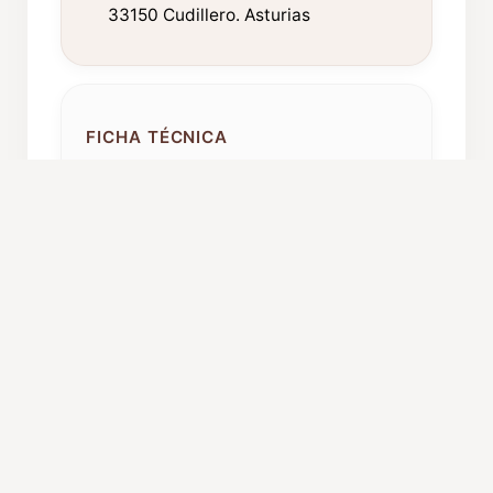
33150 Cudillero. Asturias
FICHA TÉCNICA
Año de fundación:
1982
Componentes:
30
Procedencia:
Cudillero
Caché orientativo:
500 euros