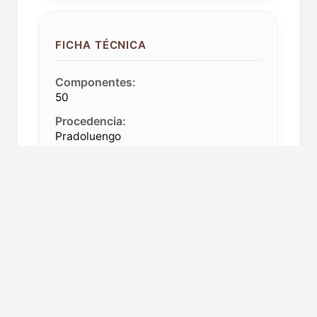
FICHA TÉCNICA
Componentes:
50
Procedencia:
Pradoluengo
ORGANIZACIÓN Y CARGOS
Director:
Jesús del Campo Guilarte
Secretaria:
Mª del Carmen San Martín