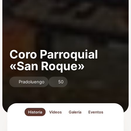
Coro Parroquial
«San Roque»
Pradoluengo
50
Historia
Vídeos
Galería
Eventos