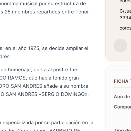
coro
anorama musical por su estructura de
C/Jua
s 25 miembros repartidos entre Tenor
33940
coro
 en el año 1975, se decide ampliar el
drés.
 un homenaje, que a al postre fue
GO RAMOS, que había tenido gran
FICHA
el CORO SAN ANDRÉS añade a su nombre
 CORO SAN ANDRÉS «SERGIO DOMINGO».
Año de 
Compon
a especializada por su participación en la
Tipo de
do los Coros de «EL BARBERO DE