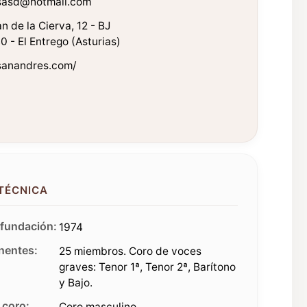
sasd@hotmail.com
n de la Cierva, 12 - BJ
 - El Entrego (Asturias)
sanandres.com/
 TÉCNICA
fundación:
1974
entes:
25 miembros. Coro de voces
graves: Tenor 1ª, Tenor 2ª, Barítono
y Bajo.
 coro:
Coro masculino