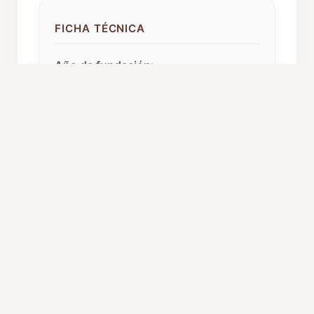
FICHA TÉCNICA
Año de fundación:
1996
Componentes:
11
Repertorio:
Polifonía
Procedencia:
Brunete (Madrid)
C. Autónoma:
Madrid
ORGANIZACIÓN Y CARGOS