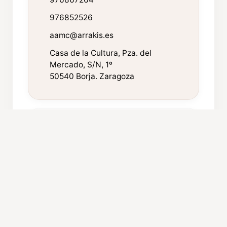
976852526
aamc@arrakis.es
Casa de la Cultura, Pza. del
Mercado, S/N, 1º
50540 Borja. Zaragoza
FICHA TÉCNICA
Año de fundación:
1965
Componentes:
35
Repertorio:
Folclore