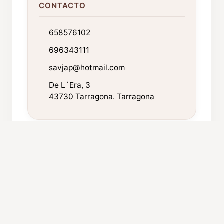
CONTACTO
658576102
696343111
savjap@hotmail.com
De L´Era, 3
43730 Tarragona. Tarragona
FICHA TÉCNICA
Año de fundación:
1990
Componentes:
42