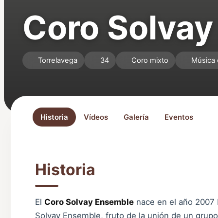
Coro Solva
Torrelavega
34
Coro mixto
Música 
Historia
Vídeos
Galería
Eventos
Historia
El
Coro Solvay Ensemble
nace en el año 2007 
Solvay Ensemble, fruto de la unión de un grup