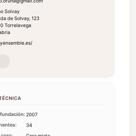
rio.oruna@gmail.com
no Solvay
da de Solvay, 123
0 Torrelavega
abria
ayensemble.es/
 TÉCNICA
fundación:
2007
entes:
34
 coro:
Coro mixto