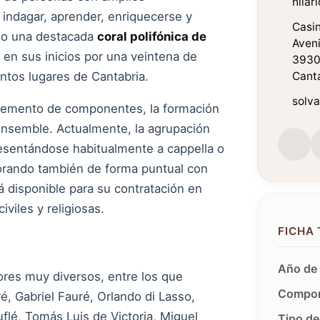
hila
 indagar, aprender, enriquecerse y
Casi
omo una destacada
coral polifónica de
Aveni
 en sus inicios por una veintena de
3930
ntos lugares de Cantabria.
Cant
solv
cremento de componentes, la formación
Ensemble. Actualmente, la agrupación
presentándose habitualmente a cappella o
orando también de forma puntual con
 disponible para su contratación en
iviles y religiosas.
FICHA
Año de 
ores muy diversos, entre los que
Compon
é, Gabriel Fauré, Orlando di Lasso,
uflé, Tomás Luis de Victoria, Miguel
Tipo de