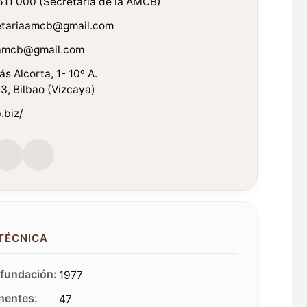
611 000 (Secretaría de la AMCB)
etariaamcb@gmail.com
.amcb@gmail.com
ás Alcorta, 1- 10º A.
, Bilbao (Vizcaya)
.biz/
 TÉCNICA
fundación:
1977
entes:
47