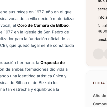
608 
secr
ene sus raíces en 1977, año en el que
info
a vocal de la villa decidió materializar
vocal, el
Coro de Cámara de Bilbao
,
Nicol
48003
de 1977 en la Iglesia de San Pedro de
lizador para la fundación oficial de la
amcb
CB), que quedó legalmente constituida
grupación hermana: la
Orquesta de
ón de ambas formaciones dio vida al
ndo una identidad artística única y
cal de Bilbao ni de Bizkaia los
FICHA
a tan estrecha y equilibrada la
Año de 
Compon