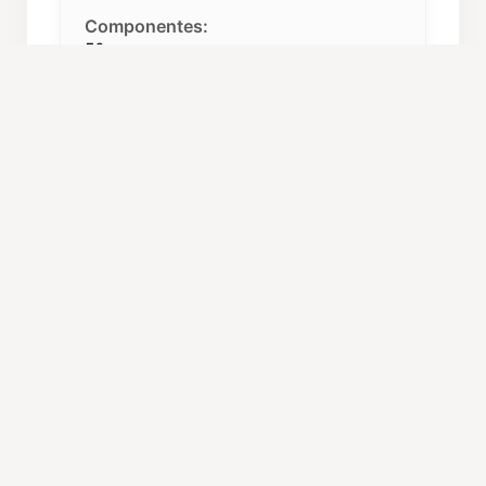
Componentes:
50
Repertorio:
Canto Gregoriano, Polifonía
Procedencia:
San Lorenzo del El Escorial (Madrid)
C. Autónoma:
Madrid
ORGANIZACIÓN Y CARGOS
Director:
Santiago Ruiz Torres
Director:
Juan Pablo Rubio Sadia