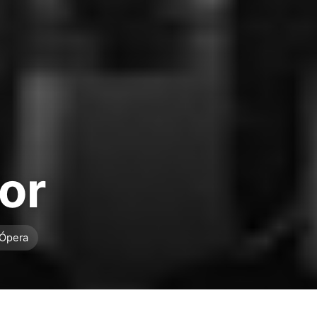
or
 Ópera