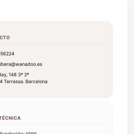
CTO
56224
ribera@wanadoo.es
ay, 148 3º 2ª
4 Terrassa. Barcelona
 TÉCNICA
fundación: