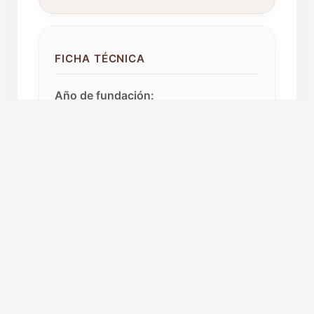
FICHA TÉCNICA
Año de fundación:
1903
Componentes:
36
Repertorio:
Zarzuela
Procedencia:
Bilbao (Vizcaya)
C. Autónoma:
País Vasco