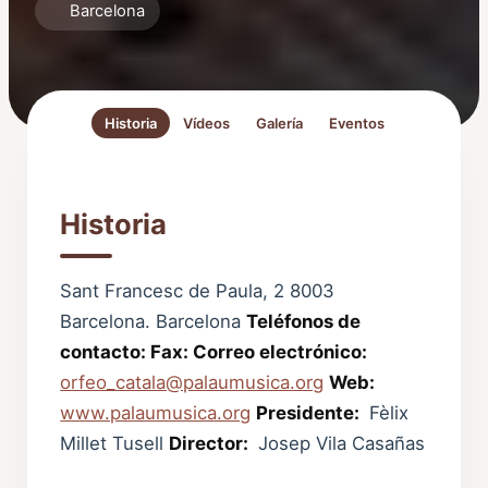
Barcelona
Historia
Vídeos
Galería
Eventos
Historia
Sant Francesc de Paula, 2 8003
Barcelona. Barcelona
Teléfonos de
contacto:
Fax:
Correo electrónico:
orfeo_catala@palaumusica.org
Web:
www.palaumusica.org
Presidente:
Fèlix
Millet Tusell
Director:
Josep Vila Casañas