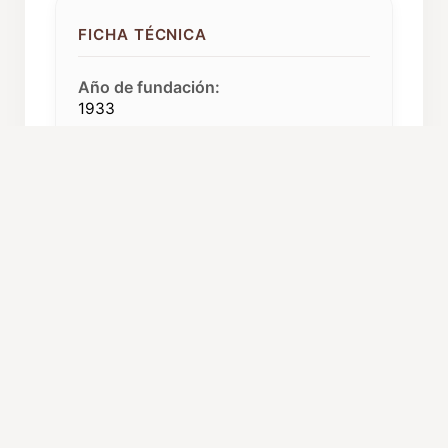
FICHA TÉCNICA
Año de fundación:
1933
Componentes:
60
Repertorio:
Música popular, Ópera, Polifonía,
Zarzuela
Procedencia:
Murcia (Región de Murcia)
C. Autónoma:
Región de Murcia