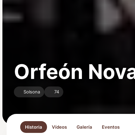
Orfeón Nova
Solsona
74
Historia
Vídeos
Galería
Eventos