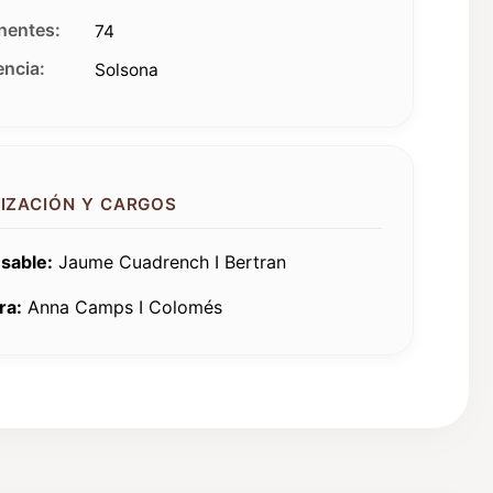
entes:
74
ncia:
Solsona
IZACIÓN Y CARGOS
sable:
Jaume Cuadrench I Bertran
ra:
Anna Camps I Colomés