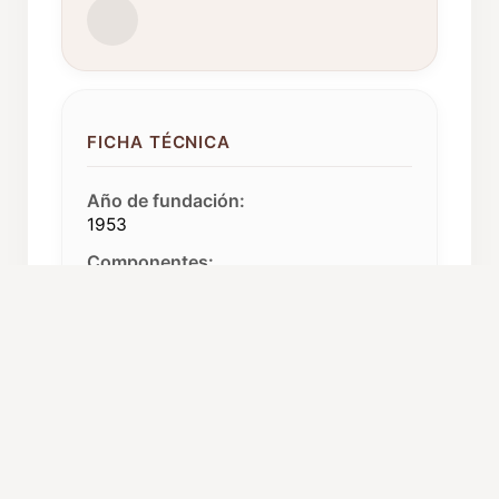
FICHA TÉCNICA
Año de fundación:
1953
Componentes:
40 voces mixtas
Tipo de coro:
Coro mixto
Repertorio:
Canciones navideñas, Canto
Gregoriano, Música Antigua, Música
sacra, Renacimiento
Procedencia: